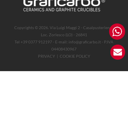
Copyrights © 2026. Via Luigi Maggi 2 - Casalpusterlengo
Loc. Zorlesco (LO) - 26841
Tel +39 0377 912197 - E-mail: info@graficarbo.it - P.IVA
04408430967
PRIVACY
|
COOKIE POLICY
Questo sito utilizza la tecnologia 'cookies' per favorire la consultazione
dei contenuti e l'erogazione dei servizi proposti dal sito. Per prestare il
consenso all'uso dei cookies su questo sito cliccare il bottone
"ACCETTO".
Leggi la
cookie policy
.
Accetto
Accetto
Necessario
Statistiche
Preferenze
Marketing
Non classificati
Mostra dettagli
Nascondi dettagli
Necessario(2)
Statistiche(4)
Preferenze(0)
Marketing(0)