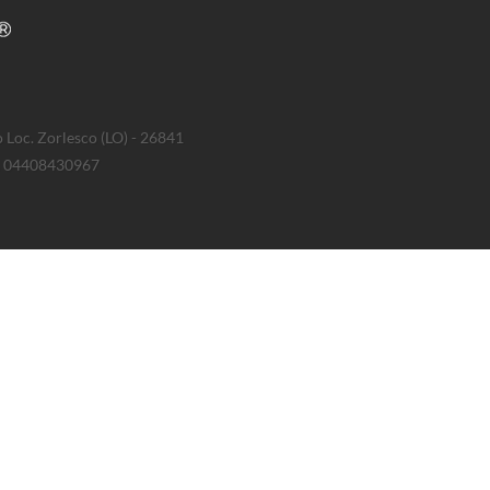
 Loc. Zorlesco (LO) - 26841
IVA 04408430967
dei contenuti e l'erogazione dei servizi proposti dal sito. Per prestare il 
Accetto
Accetto
classificati(0)
Scadenza
Tipo
 dell'utente per il dominio corrente.
1 anno
HTTP
 pagine del sito.
Session
HTTP