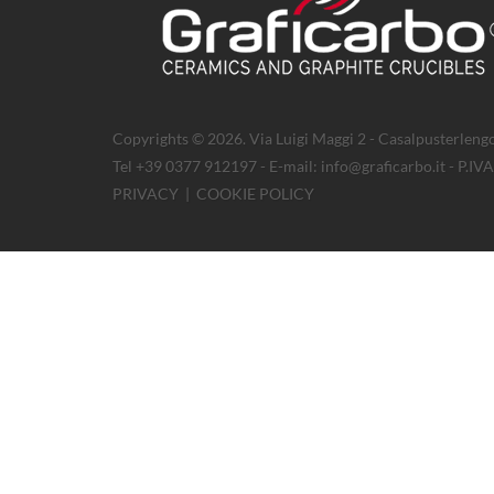
Copyrights © 2026. Via Luigi Maggi 2 - Casalpusterlengo
Tel +39 0377 912197 - E-mail: info@graficarbo.it - P.
PRIVACY
|
COOKIE POLICY
Questo sito utilizza la tecnologia 'cookies' per favorire la consultazione 
Leggi la
cookie policy
.
Necessario
Statistiche
Preferenze
Marketing
Non classificati
Mostra dettagli
Nascondi dettagli
Necessario(2)
Statistiche(4)
Preferenze(0)
Marketing(0)
Non 
Nome
Fornitore
Scopo
infoCookie
www.graficarbo.it
Memorizza lo stato del consenso ai cookie
PHPSESSID
www.graficarbo.it
Preserva gli stati dell'utente nelle diverse